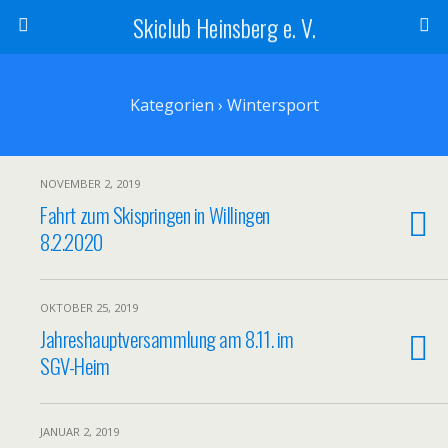
Skiclub Heinsberg e. V.
Kategorien ›
Wintersport
NOVEMBER 2, 2019
Fahrt zum Skispringen in Willingen
8.2.2020
OKTOBER 25, 2019
Jahreshauptversammlung am 8.11. im
SGV-Heim
JANUAR 2, 2019