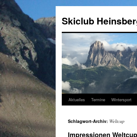
Zum
Inhalt
Skiclub Heinsberg
springen
Aktuelles
Termine
Wintersport
Weltcup
Schlagwort-Archiv:
Impressionen Weltcup-