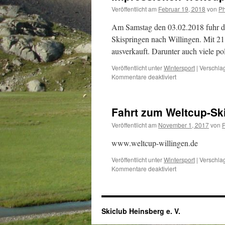
Veröffentlicht am
Februar 19, 2018
von
Ph
Am Samstag den 03.02.2018 fuhr de
Skispringen nach Willingen. Mit 2
ausverkauft. Darunter auch viele p
Veröffentlicht unter
Wintersport
|
Verschlag
für
Kommentare deaktiviert
Impressionen
Weltcup-
Skispringen
Fahrt zum Weltcup-Ski
in
Willingen
Veröffentlicht am
November 1, 2017
von
P
2018
www.weltcup-willingen.de
Veröffentlicht unter
Wintersport
|
Verschlag
für
Kommentare deaktiviert
Fahrt
zum
Weltcup-
Skispringen
Skiclub Heinsberg e. V.
in
Willingen