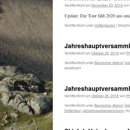
Veröffentlicht am
November 23, 2019
von
Update: Die Tour fällt 2020 aus un
Veröffentlicht unter
Hüttentouren
|
Verschl
Jahreshauptversamml
Veröffentlicht am
Oktober 25, 2019
von
Ph
Veröffentlicht unter
Bayrischer Abend
,
Hal
für
deaktiviert
Jahreshauptversammlung
am
8.11.
Jahreshauptversamml
im
SGV-
Veröffentlicht am
Oktober 26, 2018
von
Ph
Heim
Veröffentlicht unter
Bayrischer Abend
,
Hal
Hüttentour
,
Jahreshauptversammlung
|
Ko