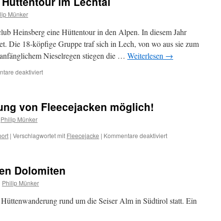
 Hüttentour im Lechtal
Rucksackherberge
lip Münker
iclub Heinsberg eine Hüttentour in den Alpen. In diesem Jahr
et. Die 18-köpfige Gruppe traf sich in Lech, von wo aus sie zum
 anfänglichem Nieselregen stiegen die …
Weiterlesen
→
für
are deaktiviert
Skiclub
Heinsberg
auf
ung von Fleecejacken möglich!
Hüttentour
im
Philip Münker
Lechtal
für
port
|
Verschlagwortet mit
Fleecejacke
|
Kommentare deaktiviert
Ab
sofort
Nachbestellung
en Dolomiten
von
Fleecejacken
n
Philip Münker
möglich!
 Hüttenwanderung rund um die Seiser Alm in Südtirol statt. Ein