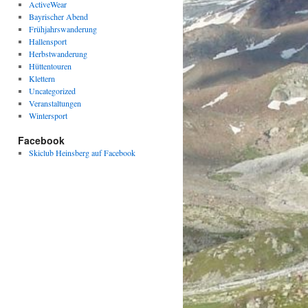
ActiveWear
Bayrischer Abend
Frühjahrswanderung
Hallensport
Herbstwanderung
Hüttentouren
Klettern
Uncategorized
Veranstaltungen
Wintersport
Facebook
Skiclub Heinsberg auf Facebook