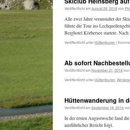
Skiclub Heinsberg auf
Veröffentlicht am
August 26, 2018
von
Phi
Alle zwei Jahre veranstaltet der Sk
führte die Tour ins Lechquellengebi
Berghotel Körbersee startete. Nach
Veröffentlicht unter
Hüttentouren
|
Komment
Ab sofort Nachbestell
Veröffentlicht am
November 21, 2016
von
Veröffentlicht unter
Hüttentouren
,
Winters
Hüttenwanderung in d
Veröffentlicht am
September 16, 2016
vo
In der ersten Augustwoche fand die
ausführlicher Bericht folgt.