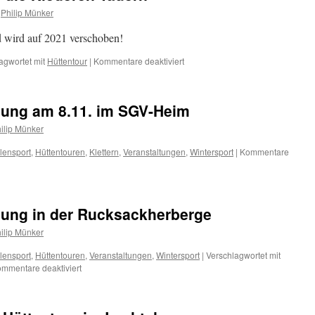
Philip Münker
d wird auf 2021 verschoben!
für
agwortet mit
Hüttentour
|
Kommentare deaktiviert
Hüttentour
2020
durch
ung am 8.11. im SGV-Heim
die
Niederen
ilip Münker
Tauern
lensport
,
Hüttentouren
,
Klettern
,
Veranstaltungen
,
Wintersport
|
Kommentare
ung in der Rucksackherberge
ilip Münker
lensport
,
Hüttentouren
,
Veranstaltungen
,
Wintersport
|
Verschlagwortet mit
für
mmentare deaktiviert
Jahreshauptversammlung
in
der