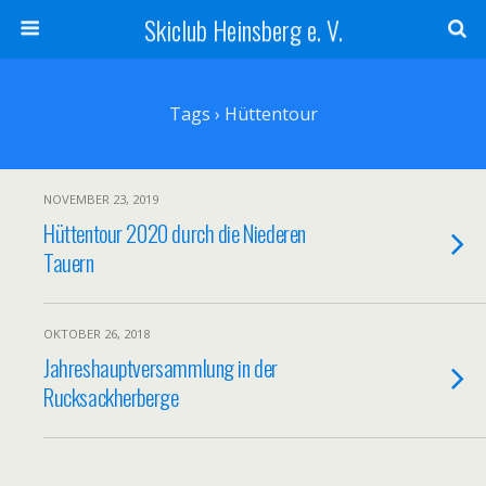
Skiclub Heinsberg e. V.
Tags › Hüttentour
NOVEMBER 23, 2019
Hüttentour 2020 durch die Niederen
Tauern
OKTOBER 26, 2018
Jahreshauptversammlung in der
Rucksackherberge