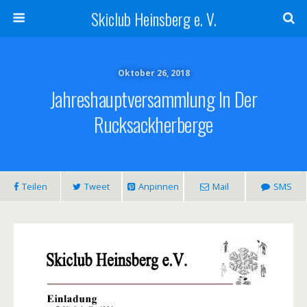
Skiclub Heinsberg e. V.
Oktober 26, 2018
Jahreshauptversammlung In Der
Rucksackherberge
Teilen
Tweet
Anpinnen
Mail
SMS